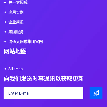
关于
太阳成
应用实例
企业简报
集团服务
沟通
太阳成集团官网
网站地图
SiteMap
向我们发送时事通讯以获取更新