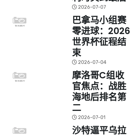
2026-07-07
巴拿马小组赛
零进球：2026
世界杯征程结
束
2026-07-04
摩洛哥C组收
官焦点：战胜
海地后排名第
二
2026-07-01
沙特逼平乌拉