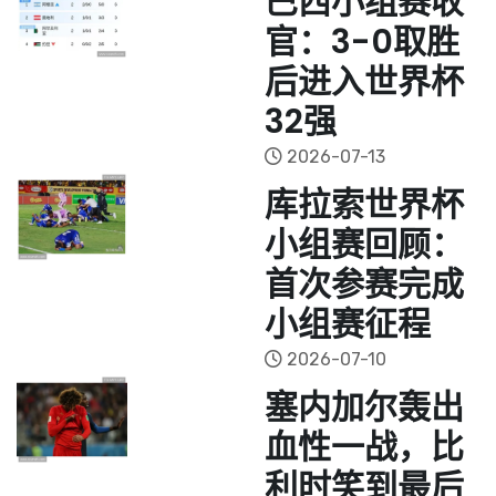
巴西小组赛收
官：3-0取胜
后进入世界杯
32强
2026-07-13
库拉索世界杯
小组赛回顾：
首次参赛完成
小组赛征程
2026-07-10
塞内加尔轰出
血性一战，比
利时笑到最后