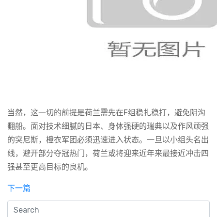
当然，这一切的前提是荷兰需先在F组稳扎稳打，避免阴沟
翻船。面对技术细腻的日本、身体强硬的瑞典以及作风顽强
的突尼斯，橙衣军团必须迅速进入状态。一旦以小组头名出
线，避开部分夺冠热门，荷兰或将迎来近年来最接近冲击四
强甚至更高目标的良机。
下一篇