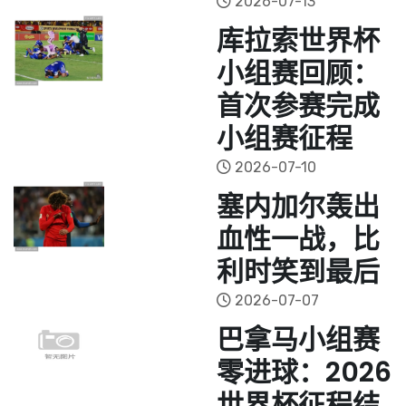
2026-07-13
库拉索世界杯
小组赛回顾：
首次参赛完成
小组赛征程
2026-07-10
塞内加尔轰出
血性一战，比
利时笑到最后
2026-07-07
巴拿马小组赛
零进球：2026
世界杯征程结