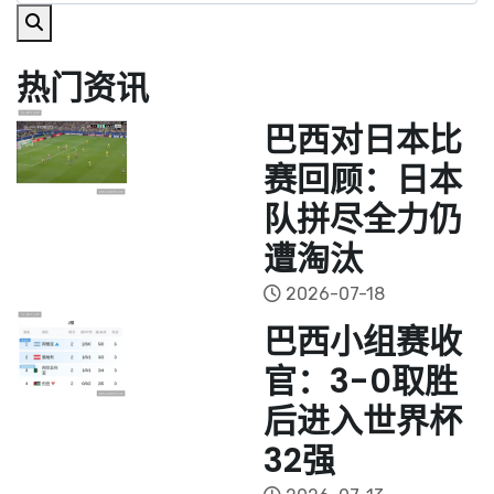
热门资讯
巴西对日本比
赛回顾：日本
队拼尽全力仍
遭淘汰
2026-07-18
巴西小组赛收
官：3-0取胜
后进入世界杯
32强