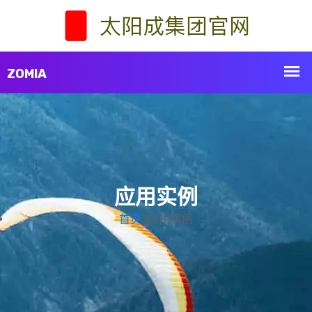
应用实例
首页
应用实例