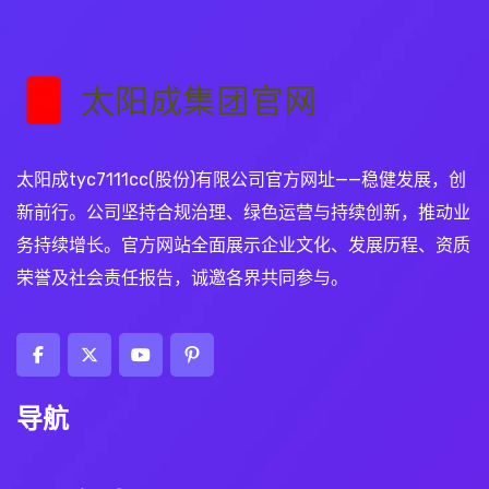
太阳成tyc7111cc(股份)有限公司官方网址——稳健发展，创
新前行。公司坚持合规治理、绿色运营与持续创新，推动业
务持续增长。官方网站全面展示企业文化、发展历程、资质
荣誉及社会责任报告，诚邀各界共同参与。
导航