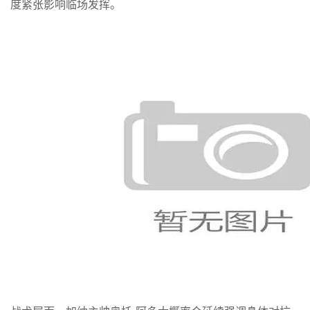
度紧张影响临场发挥。