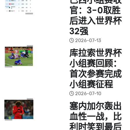
巴西小组赛收
官：3-0取胜
后进入世界杯
32强
2026-07-13
库拉索世界杯
小组赛回顾：
首次参赛完成
小组赛征程
2026-07-10
塞内加尔轰出
血性一战，比
利时笑到最后