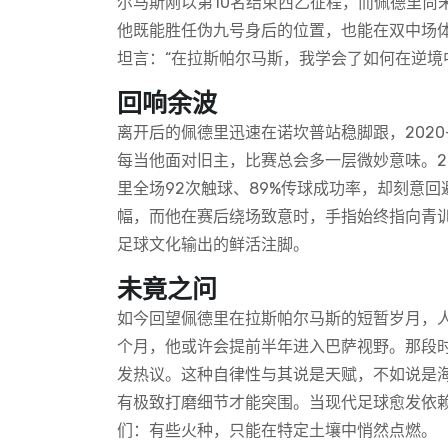
尔马斯刚以第10名结束西乙征程，而佩德里尚
他既能胜任伪九号身后的位置，也能在双中场
坦言：“在拉斯帕尔马斯，我学会了如何在逆境
回响余波
离开后的佩德里迅速在诺坎普站稳脚跟，2020
每当他面对旧主，比赛总会多一层微妙意味。2
里全场92次触球、89%传球成功率，却刻意回
幅，而他在赛后绕场致意时，手指始终指向青
足球文化输出的鲜活注脚。
未竟之问
如今回望佩德里在拉斯帕尔马斯的短暂岁月，人们
个月，他或许会提前半年进入巴萨视野。那段
发热议。这种自律性与其说是天赋，不如说是
有极致打磨细节才能突围。当现代足球愈发依
们：有些火种，只能在特定土壤中悄然点燃。