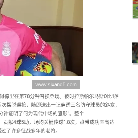
，佩德里在第78分钟替换登场。彼时拉斯帕尔马斯0比1落
两次摆脱逼抢，随即送出一记穿透三名防守球员的斜塞，
5分钟证明了何为现代中场的雏形”。整个
次，贡献4球5助，场均关键传球1.8次，盘带成功率高达
超过了许多征战多年的老将。