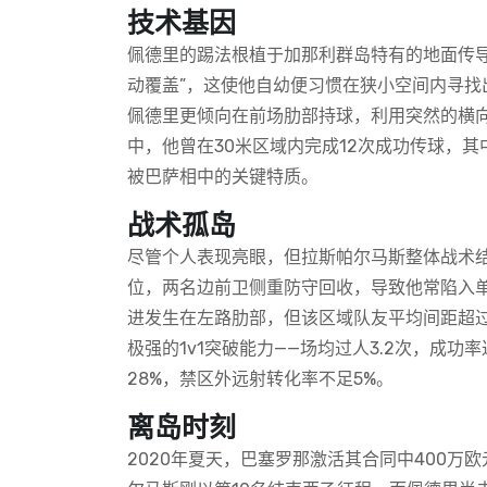
技术基因
佩德里的踢法根植于加那利群岛特有的地面传导
动覆盖”，这使他自幼便习惯在狭小空间内寻
佩德里更倾向在前场肋部持球，利用突然的横向
中，他曾在30米区域内完成12次成功传球，其
被巴萨相中的关键特质。
战术孤岛
尽管个人表现亮眼，但拉斯帕尔马斯整体战术结
位，两名边前卫侧重防守回收，导致他常陷入单打
进发生在左路肋部，但该区域队友平均间距超过
极强的1v1突破能力——场均过人3.2次，成
28%，禁区外远射转化率不足5%。
离岛时刻
2020年夏天，巴塞罗那激活其合同中400