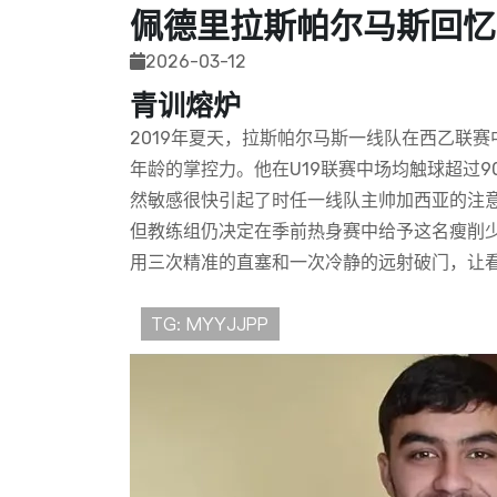
佩德里拉斯帕尔马斯回忆
2026-03-12
青训熔炉
2019年夏天，拉斯帕尔马斯一线队在西乙联赛
年龄的掌控力。他在U19联赛中场均触球超过9
然敏感很快引起了时任一线队主帅加西亚的注
但教练组仍决定在季前热身赛中给予这名瘦削
用三次精准的直塞和一次冷静的远射破门，让