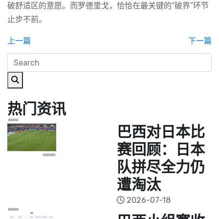
破舒适区的意愿。而罗德里戈，恰恰在最关键的“破界”环节
止步不前。
上一篇
下一篇
热门资讯
巴西对日本比
赛回顾：日本
队拼尽全力仍
遭淘汰
2026-07-18