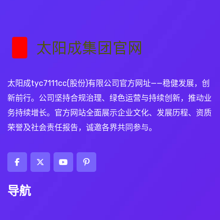
太阳成tyc7111cc(股份)有限公司官方网址——稳健发展，创
新前行。公司坚持合规治理、绿色运营与持续创新，推动业
务持续增长。官方网站全面展示企业文化、发展历程、资质
荣誉及社会责任报告，诚邀各界共同参与。
导航