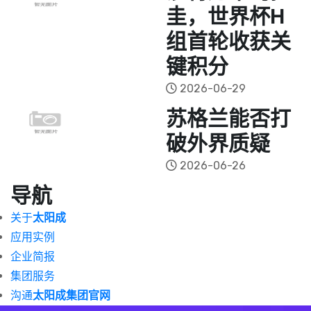
圭，世界杯H
组首轮收获关
键积分
2026-06-29
苏格兰能否打
破外界质疑
2026-06-26
导航
关于
太阳成
应用实例
企业简报
集团服务
沟通
太阳成集团官网