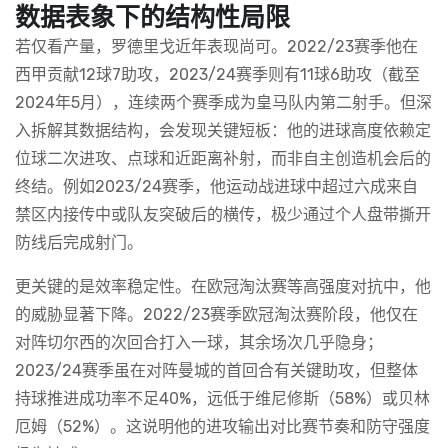
数据表象下的结构性局限
若仅看产量，罗德里戈近年表现尚可。2022/23赛季他在
西甲贡献12球7助攻，2023/24赛季则有11球6助攻（截至
2024年5月），连续两个赛季成为皇马队内第二射手。但深
入拆解其数据结构，会发现关键短板：他的进球高度依赖定
位球二次进攻、点球和近距离补射，而非自主创造机会后的
终结。例如2023/24赛季，他运动战进球中超过六成来自
禁区内接传中或队友突破后的横传，极少通过个人盘带撕开
防线后完成射门。
更关键的是效率稳定性。在欧冠淘汰赛等高强度对抗中，他
的威胁显著下降。2022/23赛季欧冠淘汰赛阶段，他仅在
对阵切尔西的次回合打入一球，其余场次几乎隐身；
2023/24赛季虽在对阵曼城的首回合有关键助攻，但整体
持球推进成功率不足40%，远低于维尼修斯（58%）或贝林
厄姆（52%）。这说明他的进攻输出对比赛节奏和防守强度