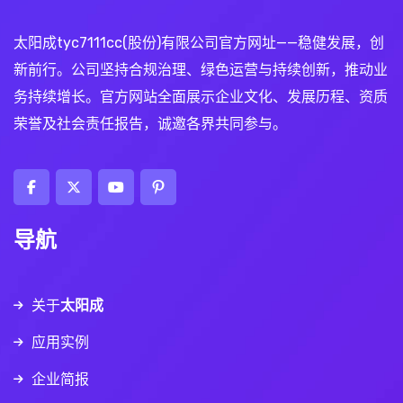
太阳成tyc7111cc(股份)有限公司官方网址——稳健发展，创
新前行。公司坚持合规治理、绿色运营与持续创新，推动业
务持续增长。官方网站全面展示企业文化、发展历程、资质
荣誉及社会责任报告，诚邀各界共同参与。
导航
关于
太阳成
应用实例
企业简报