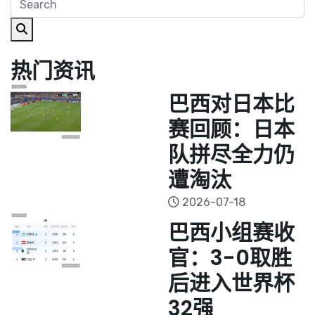
热门资讯
巴西对日本比
赛回顾：日本
队拼尽全力仍
遭淘汰
2026-07-18
巴西小组赛收
官：3-0取胜
后进入世界杯
32强