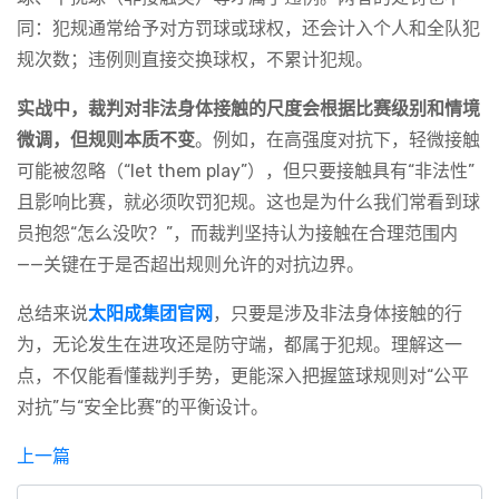
同：犯规通常给予对方罚球或球权，还会计入个人和全队犯
规次数；违例则直接交换球权，不累计犯规。
实战中，裁判对非法身体接触的尺度会根据比赛级别和情境
微调，但规则本质不变
。例如，在高强度对抗下，轻微接触
可能被忽略（“let them play”），但只要接触具有“非法性”
且影响比赛，就必须吹罚犯规。这也是为什么我们常看到球
员抱怨“怎么没吹？”，而裁判坚持认为接触在合理范围内
——关键在于是否超出规则允许的对抗边界。
总结来说
太阳成集团官网
，只要是涉及非法身体接触的行
为，无论发生在进攻还是防守端，都属于犯规。理解这一
点，不仅能看懂裁判手势，更能深入把握篮球规则对“公平
对抗”与“安全比赛”的平衡设计。
上一篇