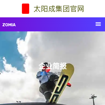
企业简报
首页
企业简报