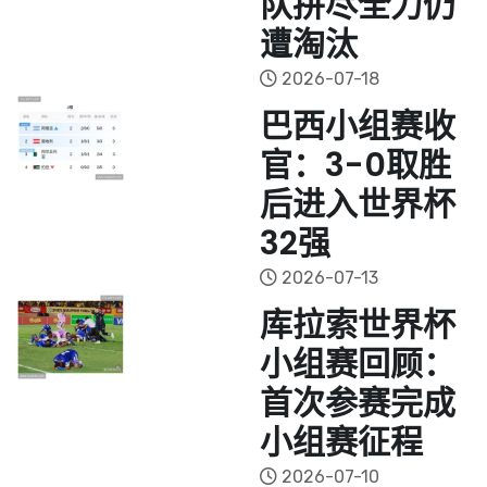
队拼尽全力仍
遭淘汰
2026-07-18
巴西小组赛收
官：3-0取胜
后进入世界杯
32强
2026-07-13
库拉索世界杯
小组赛回顾：
首次参赛完成
小组赛征程
2026-07-10