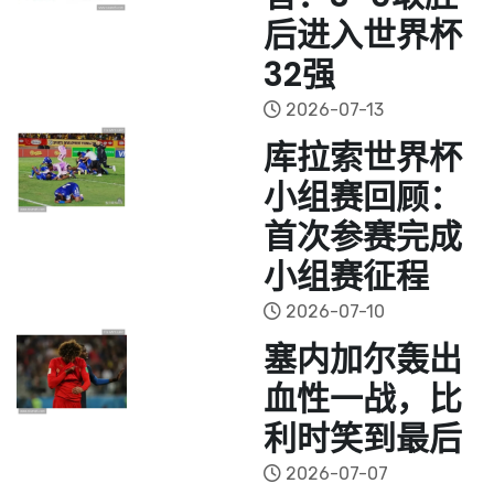
后进入世界杯
32强
2026-07-13
库拉索世界杯
小组赛回顾：
首次参赛完成
小组赛征程
2026-07-10
塞内加尔轰出
血性一战，比
利时笑到最后
2026-07-07