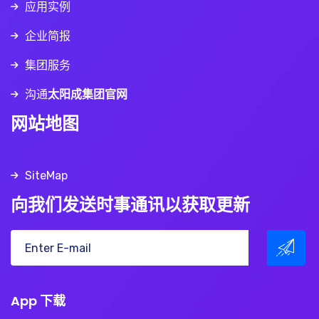
应用实例
企业简报
集团服务
沟通
太阳成集团官网
网站地图
SiteMap
向我们发送时事通讯以获取更新
App 下载