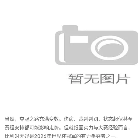
当然，夺冠之路充满变数。伤病、裁判判罚、状态起伏甚至
赛程安排都可能影响走势。但就纸面实力与大赛经验而言，
比利时无疑是2026年世界杯冠军的有力争夺者之一。