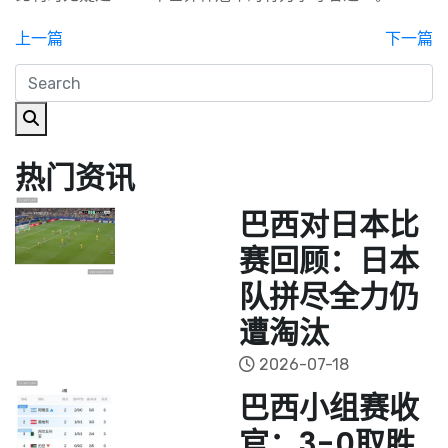
上一篇
下一篇
热门资讯
巴西对日本比
赛回顾：日本
队拼尽全力仍
遭淘汰
2026-07-18
巴西小组赛收
官：3-0取胜