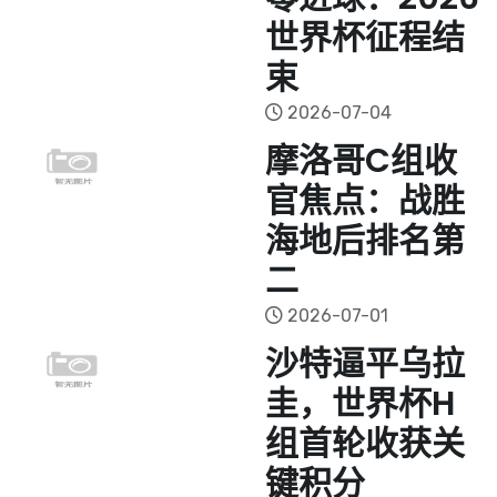
世界杯征程结
束
2026-07-04
摩洛哥C组收
官焦点：战胜
海地后排名第
二
2026-07-01
沙特逼平乌拉
圭，世界杯H
组首轮收获关
键积分