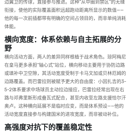
边翼卫的传球，直接参与推进。这种“从中圈到禁区”的无缝
衔接，使他的实际覆盖面积远超跑动距离所显示的数值——
他的每一次前插都带有明确的空间占领目的，而非单纯消耗
体能。
横向宽度：体系依赖与自主拓展的分
野
横向活动方面，两人的差异同样根植于战术角色。琼阿梅尼
在皇马更多承担“轴心式”站位，横向移动主要用于协防边路
或填补中卫空隙，其活动宽度受制于卡马文加或贝林厄姆的
边路覆盖。而巴雷拉则被赋予更大的自由度：小因扎吉的3-
5-2体系要求中场球员主动拉边接应，巴雷拉经常出现在右
路与邓弗里斯形成叠瓦式配合，甚至内收至左路支援恰尔汗
奥卢。这种横向延展不是临时应变，而是体系预设——他的
活动宽度直接参与构建国米的进攻宽度，而非被动补位。
高强度对抗下的覆盖稳定性