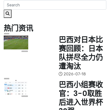
热门资讯
巴西对日本比
赛回顾：日本
队拼尽全力仍
遭淘汰
2026-07-18
巴西小组赛收
官：3-0取胜
后进入世界杯