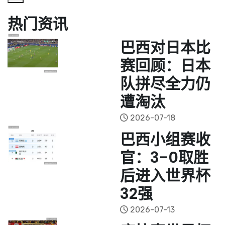
热门资讯
巴西对日本比
赛回顾：日本
队拼尽全力仍
遭淘汰
2026-07-18
巴西小组赛收
官：3-0取胜
后进入世界杯
32强
2026-07-13