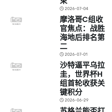
束
2026-07-04
摩洛哥C组收
官焦点：战胜
海地后排名第
二
2026-07-01
沙特逼平乌拉
圭，世界杯H
组首轮收获关
键积分
2026-06-29
苏格兰能否打