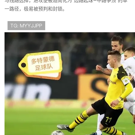
与线路选择，进攻便被迫简化为“边路起球—中路争顶”的单
一路径，极易被预判和封锁。